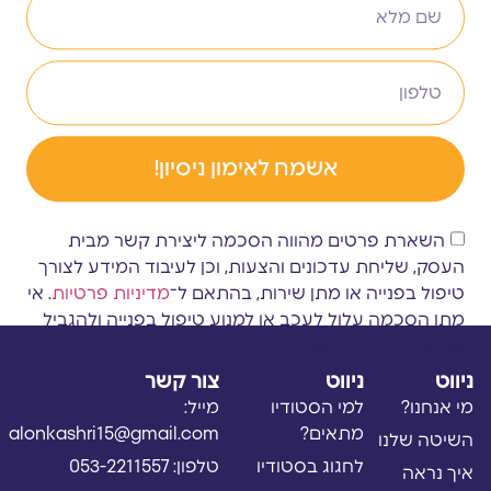
אשמח לאימון ניסיון!
השארת פרטים מהווה הסכמה ליצירת קשר מבית
העסק, שליחת עדכונים והצעות, וכן לעיבוד המידע לצורך
טיפול בפנייה או מתן שירות, בהתאם ל־
מדיניות פרטיות
. אי
מתן הסכמה עלול לעכב או למנוע טיפול בפנייה ולהגביל
את יכולתנו לחזור אליך.
ניווט
ניווט
צור קשר
מי אנחנו?
למי הסטודיו
מייל:
מתאים?
alonkashri15@gmail.com
השיטה שלנו
לחגוג בסטודיו
טלפון: 053-2211557
איך נראה