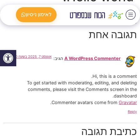
Welcome to WordPress. This is your first post. Edit or
לאימון ניסיון
delete it, then start writing!
תגובה אחת
פתח סרגל
אוגוסט 7, 2025 בשעה 11:00 am
A WordPress Commenter
הגיב:
Hi, this is a comment.
To get started with moderating, editing, and deleting
comments, please visit the Comments screen in the
dashboard.
.
Commenter avatars come from
Gravatar
Reply
כתיבת תגובה