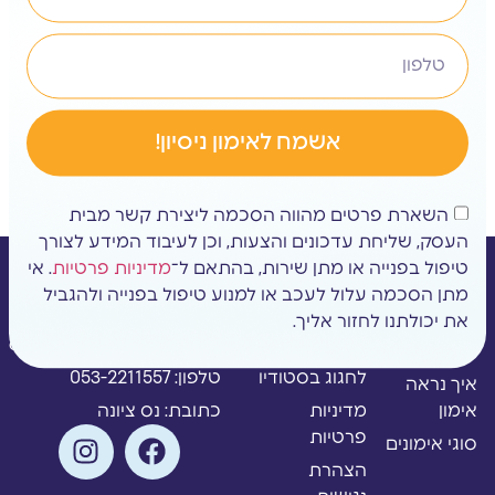
אשמח לאימון ניסיון!
השארת פרטים מהווה הסכמה ליצירת קשר מבית
העסק, שליחת עדכונים והצעות, וכן לעיבוד המידע לצורך
טיפול בפנייה או מתן שירות, בהתאם ל־
מדיניות פרטיות
. אי
ניווט
ניווט
צור קשר
מתן הסכמה עלול לעכב או למנוע טיפול בפנייה ולהגביל
מי אנחנו?
למי הסטודיו
מייל:
את יכולתנו לחזור אליך.
מתאים?
alonkashri15@gmail.com
השיטה שלנו
לחגוג בסטודיו
טלפון: 053-2211557
איך נראה
אימון
מדיניות
כתובת: נס ציונה
פרטיות
סוגי אימונים
הצהרת