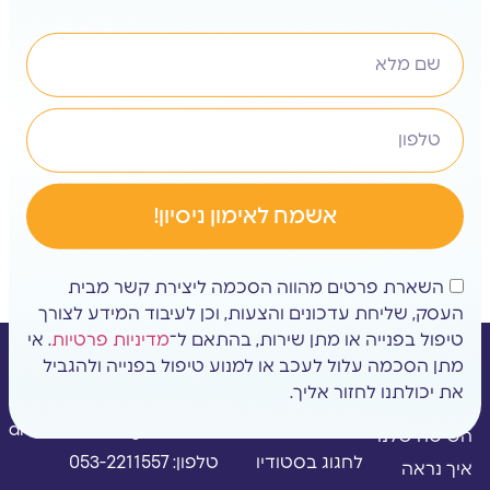
אשמח לאימון ניסיון!
השארת פרטים מהווה הסכמה ליצירת קשר מבית
העסק, שליחת עדכונים והצעות, וכן לעיבוד המידע לצורך
טיפול בפנייה או מתן שירות, בהתאם ל־
מדיניות פרטיות
. אי
מתן הסכמה עלול לעכב או למנוע טיפול בפנייה ולהגביל
ניווט
ניווט
צור קשר
את יכולתנו לחזור אליך.
מי אנחנו?
למי הסטודיו
מייל:
מתאים?
alonkashri15@gmail.com
השיטה שלנו
לחגוג בסטודיו
טלפון: 053-2211557
איך נראה